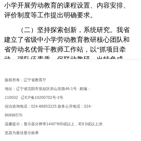
小学开展劳动教育的课程设置、内容安排、
评价制度等工作提出明确要求。
（二）坚持探索创新，系统研究。我省
建立了省级中小学劳动教育教研核心团队和
省劳动名优骨干教师工作站，以“抓项目牵
动、强队伍素质、促联动教研、出特色成
果”为主线，初步形成省市县校“四位一体”劳
动教育教研工作格局。探索建立全省大中小
版权所有：辽宁省教育厅
学劳动教育联盟，推动全省劳动教育优质资
地址：辽宁省沈阳市皇姑区崇山东路46-1号 邮编：
源和研究成果共享。探索将劳动教育评价纳
110032 辽ICP备10200702号-3号
入中考改革方案，并将劳动教育的开展情况
信访咨询电话：024-86853225 政务公开电话：024-
86896570
纳入政府教育督导范围。
温馨提示：显示器分辨率1440*900或以上，IE9.0或以上浏
（三）坚持因地制宜，示范引领。省内
览器为最佳显示效果