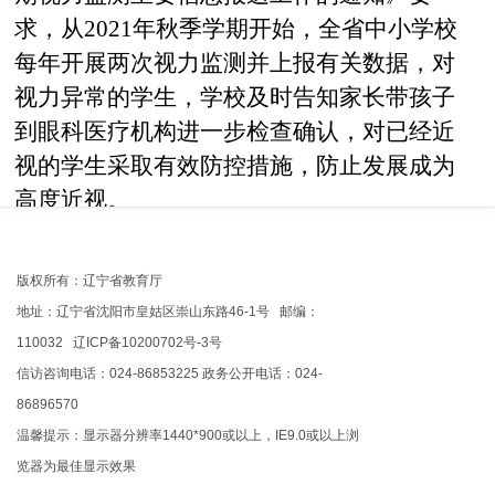
求，从2021年秋季学期开始，全省中小学校
每年开展两次视力监测并上报有关数据，对
视力异常的学生，学校及时告知家长带孩子
到眼科医疗机构进一步检查确认，对已经近
视的学生采取有效防控措施，防止发展成为
高度近视。
三、建立多元有效的近视防控机制
版权所有：辽宁省教育厅
建立多元有效的儿童青少年近视防控创
地址：辽宁省沈阳市皇姑区崇山东路46-1号 邮编：
新机制，各市政府制定政策，引领方向，促
110032 辽ICP备10200702号-3号
进地方产业发展，打造社会责任集群企业，
信访咨询电话：024-86853225 政务公开电话：024-
全面支持近视防控系统工程。在科普宣教环
86896570
节组建区域性义工组织，深入校园、社区、
温馨提示：显示器分辨率1440*900或以上，IE9.0或以上浏
览器为最佳显示效果
集团企业、机关单位开展宣教活动，充分发