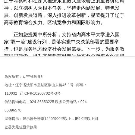
辽宁考察时和在深入推进东北振兴座谈会上的重要讲话精
神，以立德树人为根本任务，坚持走内涵发展、特色发
展、创新发展道路，深入推进改革创新，显著提升了辽宁
高等教育综合实力、区域竞争力和国际影响力。
正如您提案中所分析，支持省内高水平大学进入国
家“双一流”建设行列，是落实党中央决策部署的重要举
措，也是服务地方经济社会发展需要。下一步，为服务教
育强国建设，提升高等教育对新时代东北全面振兴的支撑
作用，我厅将在第三轮国家“双一流”建设中，积极争取将
地方高水平大学的优势学科纳入建设范围，在政策、资金
版权所有：辽宁省教育厅
等方面予以保障和投入，支持省内高水平大学争创一流。
地址：辽宁省沈阳市皇姑区崇山东路46-1号 邮编：
感谢您对我省高等教育事业发展提出的宝贵建议以及
110032 辽ICP备10200702号-3号
对我厅工作的关心和支持。
信访咨询电话：024-86853225 政务公开电话：024-
辽宁省教育厅
86896570
温馨提示：显示器分辨率1440*900或以上，IE9.0或以上浏
2024年5月30日
览器为最佳显示效果