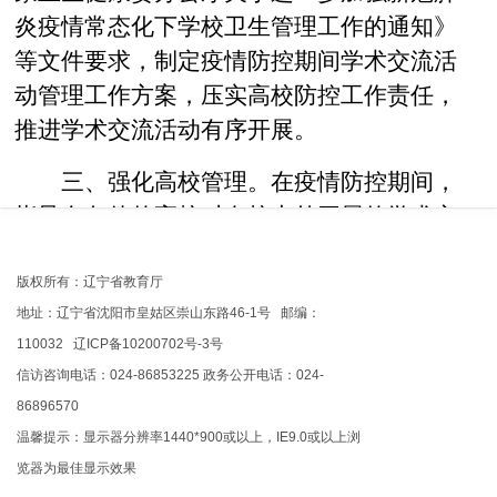
炎疫情常态化下学校卫生管理工作的通知》
等文件要求，制定疫情防控期间学术交流活
动管理工作方案，压实高校防控工作责任，
推进学术交流活动有序开展。
三、强化高校管理。在疫情防控期间，
指导有条件的高校对在校内外开展的学术交
流活动实行科技处（高新技术研究院）和相
关学院二级管理，并以各二级学院管理为
版权所有：辽宁省教育厅
地址：辽宁省沈阳市皇姑区崇山东路46-1号 邮编：
主，开展的各类学术活动严格落实责任制，
110032 辽ICP备10200702号-3号
做到责任到人，确保学校疫情防控措施落实
信访咨询电话：024-86853225 政务公开电话：024-
到位，保障教师和学生生命安全前提下，促
86896570
进各项学术交流活动有序开展。
温馨提示：显示器分辨率1440*900或以上，IE9.0或以上浏
览器为最佳显示效果
四、开展科研攻关。新冠肺炎疫情发生