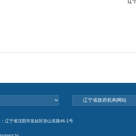
辽宁省
：辽宁省沈阳市皇姑区崇山东路46-1号