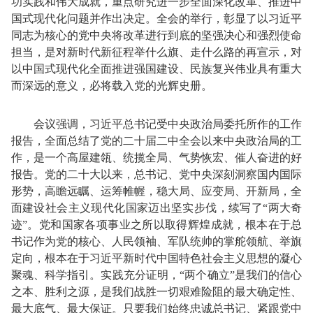
功实践和伟大成就，重点研究进一步全面深化改革、推进中
国式现代化问题并作出决定。全会的举行，彰显了以习近平
同志为核心的党中央将改革进行到底的坚强决心和强烈使命
担当，是对新时代新征程举什么旗、走什么路的再宣示，对
以中国式现代化全面推进强国建设、民族复兴伟业具有重大
而深远的意义，必将载入党的光辉史册。
会议强调，习近平总书记受中央政治局委托所作的工作
报告，全面总结了党的二十届二中全会以来中央政治局的工
作，是一个高屋建瓴、统揽全局、气势恢宏、催人奋进的好
报告。党的二十大以来，总书记、党中央深刻洞察国内国际
形势，高瞻远瞩、运筹帷幄，稳大局、应变局、开新局，全
面建设社会主义现代化国家迈出坚实步伐，续写了“两大奇
迹”。党和国家各项事业之所以取得辉煌成就，根本在于总
书记作为党的核心、人民领袖、军队统帅的掌舵领航、举旗
定向，根本在于习近平新时代中国特色社会主义思想的凝心
聚魂、科学指引。实践充分证明，“两个确立”是我们的信心
之本、胜利之源，是我们战胜一切艰难险阻的最大确定性、
最大底气、最大保证。只要我们始终忠诚总书记、紧跟党中