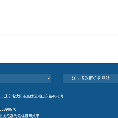
：辽宁省沈阳市皇姑区崇山东路46-1号
6896570
或以上浏览器为最佳显示效果