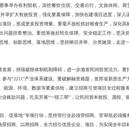
”赛事举办有利契机，深挖餐饮住宿、交通出行、文旅休闲、商
措并举扩大有效投资，强化要素保障，加快在建项目进度，深入
点项目，形成更多投资增量。要毫不放松抓好粮食生产，深化高
出问题排查整治。要统筹做好民生保障、安全稳定工作，坚决
思维、创新思维、落地思维，坚持纲目并举、分类施策，走进
发展，持续破除体制机制障碍，进一步激发民间投资活力。要拓
参与“2211”产业体系建设。要破解融资难题，发挥省新质生
、能源、环境、数据等要素供给，建立招商引资项目全过程服
企业账款问题，扎实开展“一联三帮”，让民间资本敢投、愿投、
、促落地”专项行动，坚持管行业必须管招商、管审批必须服
场景招商、以商招商，全力招引优质企业、项目，为实现全年目