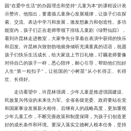
园“在爱中生活”的办园理念和坚持“儿童为本”的课程设计表
示赞许。他指出，要遵循儿童身心发展规律，让孩子们在探
索、交流、表达中学习和发展，激发想象力和创造性。多功
能室内，孩子们正在老师带领下排练儿童剧《绿野仙踪》，
看到许昆林走进教室，大家争先分享着在表演中获得的快乐
和启发。许昆林兴致勃勃地俯身倾听充满童真的话语，祝愿
孩子们快乐生活成长，给大家送上节日礼物，叮嘱老师要像
对待自己的孩子一样，悉心陪伴，耐心引导，帮助他们扣好
人生“第一粒扣子”，让祖国的“小树苗”从小长得正、长得
壮、长得好。
走访看望中，许昆林强调，少年儿童是推进强国建设、
民族复兴伟业的未来生力军。全省各级党委、政府要站在党
和国家事业发展薪火相传、后继有人的战略高度，更加重视
少年儿童工作，不断完善政策和制度保障，为孩子们创造更
好的成长条件和环境。要深入落实立德树人根本任务，坚持