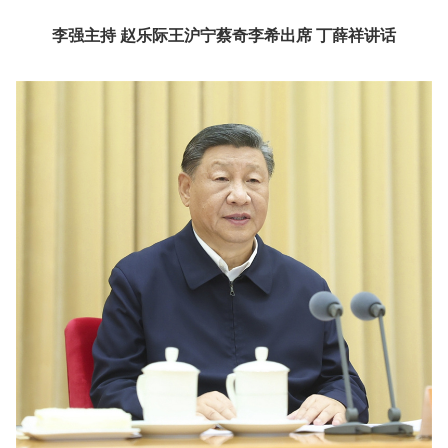
李强主持 赵乐际王沪宁蔡奇李希出席 丁薛祥讲话