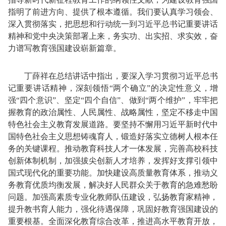
指明了前进方向、提供了根本遵循。我们要认真学习领会、
深入贯彻落实，把思想和行动统一到习近平总书记重要讲话
精神和党中央决策部署上来，务实功、出实招、求实效，奋
力谱写教育强国建设崭新篇章。
丁薛祥在总结讲话中指出，要深入学习贯彻习近平总书
记重要讲话精神，深刻领悟“两个确立”的决定性意义，增
强“四个意识”、坚定“四个自信”、做到“两个维护”，牢牢把
握教育的政治属性、人民属性、战略属性，坚定不移走中国
特色社会主义教育发展道路。要坚持不懈用习近平新时代中
国特色社会主义思想铸魂育人，锻造好落实立德树人根本任
务的关键课程。推动教育科技人才一体发展，完善高校科技
创新体制机制，加强拔尖创新人才培养，发挥好支撑引领中
国式现代化的重要功能。加快建设高质量教育体系，推动义
务教育优质均衡发展，解决好人民群众关于教育的急难愁盼
问题。加强高素质专业化教师队伍建设，弘扬教育家精神，
提升教书育人能力，强化待遇保障，巩固好教育强国建设的
重要根基。全面深化教育综合改革，推进高水平教育开放，