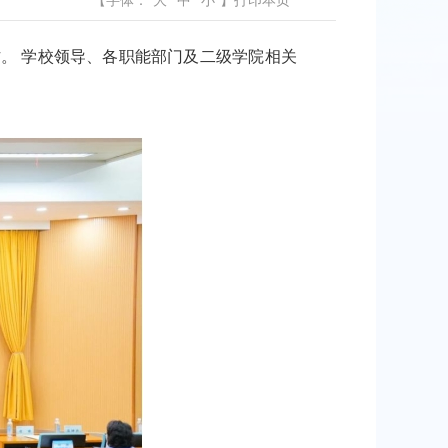
【字体：
大
中
小
】
打印本页
。 学校领导、各职能部门及二级学院相关