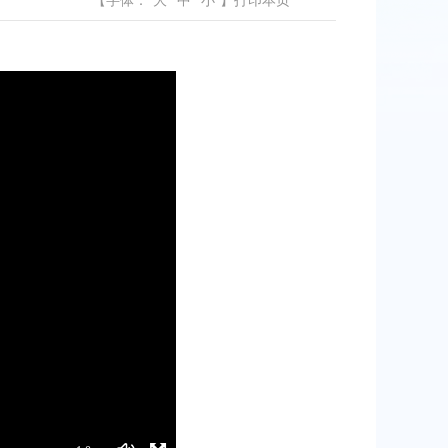
【字体：
大
中
小
】
打印本页